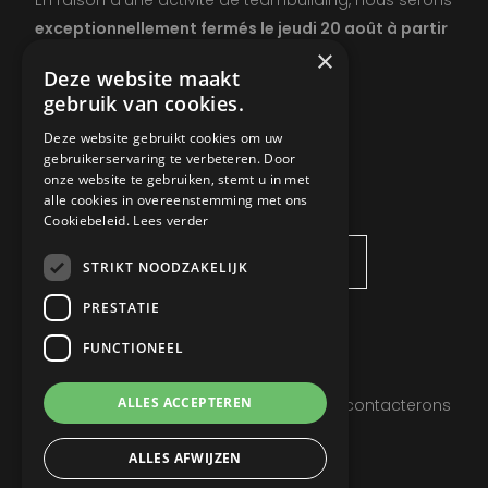
En raison d’une activité de teambuilding, nous serons
exceptionnellement fermés le jeudi 20 août à partir
×
de 13 h.
Deze website maakt
gebruik van cookies.
Deze website gebruikt cookies om uw
gebruikerservaring te verbeteren. Door
onze website te gebruiken, stemt u in met
DEMANDEZ INFOS
alle cookies in overeenstemming met ons
Cookiebeleid.
Lees verder
STRIKT NOODZAKELIJK
PRESTATIE
FUNCTIONEEL
ALLES ACCEPTEREN
Laissez vos coordonnées et nous vous contacterons
dès que possible.
ALLES AFWIJZEN
Privacy Policy