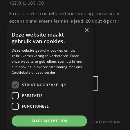
+32(0)15 509 700
En raison d’une activité de teambuilding, nous serons
exceptionnellement fermés le jeudi 20 août à partir
×
de 13 h.
Deze website maakt
gebruik van cookies.
Deze website gebruikt cookies om uw
gebruikerservaring te verbeteren. Door
onze website te gebruiken, stemt u in met
DEMANDEZ INFOS
alle cookies in overeenstemming met ons
Cookiebeleid.
Lees verder
STRIKT NOODZAKELIJK
PRESTATIE
FUNCTIONEEL
ALLES ACCEPTEREN
Laissez vos coordonnées et nous vous contacterons
dès que possible.