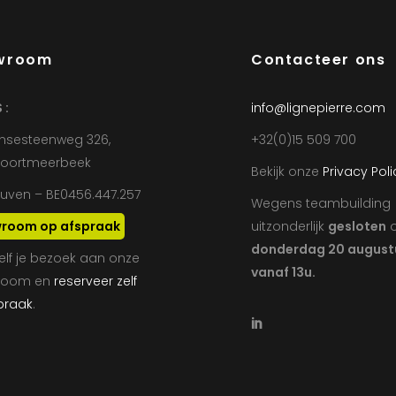
wroom
Contacteer ons
 :
info@lignepierre.com
nsesteenweg 326,
+32(0)15 509 700
Boortmeerbeek
Bekijk onze
Privacy Poli
euven – BE0456.447.257
Wegens teambuilding
room op afspraak
uitzonderlijk
gesloten
donderdag 20 august
elf je bezoek aan onze
vanaf 13u.
room en
reserveer zelf
spraak
.