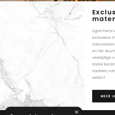
Exclu
mater
Ligne Pierr
exclusieve m
natuursteen 
en het duur
veelzijdige
sterke keram
nadelen van
weten?
MEER L
×