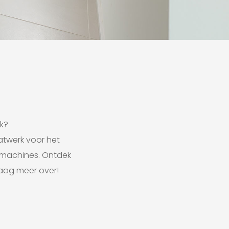
k?
aatwerk voor het
iemachines. Ontdek
raag meer over!