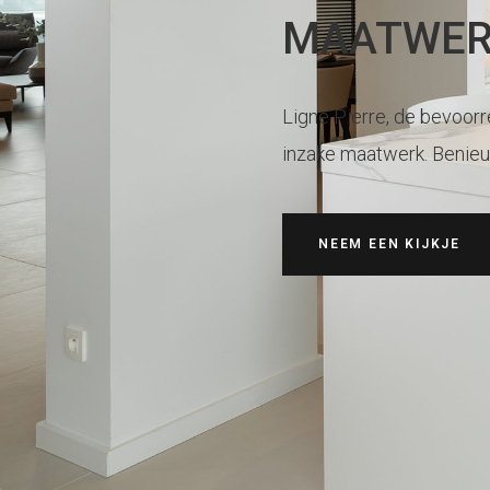
MAATWERK
Ligne Pierre, de bevoorr
inzake maatwerk. Benie
NEEM EEN KIJKJE