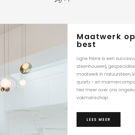
Maatwerk op
best
Ligne Pierre is een succesv
steenhouwerij, gespecialise
maatwerk in natuursteen, 
quartz - en marmercompos
hier meer over ons ongeë
vakmanschap.
LEES MEER