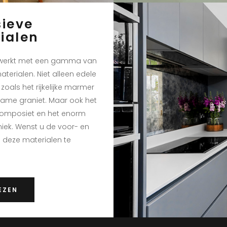
sieve
ialen
e werkt met een gamma van
aterialen. Niet alleen edele
zoals het rijkelijke marmer
zame graniet. Maar ook het
 composiet en het enorm
iek. Wenst u de voor- en
 deze materialen te
EZEN