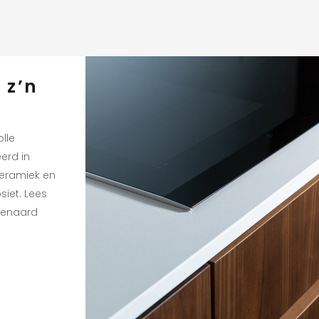
 z’n
olle
erd in
keramiek en
iet. Lees
venaard