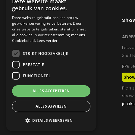
Deze website maakt
gebruik van cookies.
Deze website gebruikt cookies om uw
Sho
gebruikerservaring te verbeteren. Door
onze website te gebruiken, stemt u in met
alle cookies in overeenstemming met ons
ADRES
Cookiebeleid.
Lees verder
Leuve
Wij zijn dé experten in
STRIKT NOODZAKELIJK
3190 
maatwerk voor het interieur,
PRESTATIE
RPR L
werken enkel met de beste
materialen en de modernste
FUNCTIONEEL
Show
productiemachines.
Plan z
ALLES ACCEPTEREN
show
je af
ALLES AFWIJZEN
DETAILS WEERGEVEN