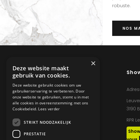
robuste.
NOS M
×
Deze website maakt
Sho
gebruik van cookies.
Deze website gebruikt cookies om uw
Adres
gebruikerservaring te verbeteren. Door
onze website te gebruiken, stemt u in met
Leuve
alle cookies in overeenstemming met ons
Nous sommes les experts en
3190 
Cookiebeleid.
Lees verder
personnalisation pour
RPR L
l’intérieur, nous ne travaillons
STRIKT NOODZAKELIJK
qu’avec les meilleurs
Show
PRESTATIE
matériaux et les machines
vous