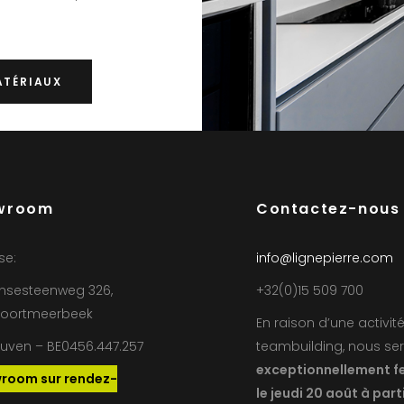
ATÉRIAUX
wroom
Contactez-nous
se:
info@lignepierre.com
nsesteenweg 326,
+32(0)15 509 700
Boortmeerbeek
En raison d’une activit
euven – BE0456.447.257
teambuilding, nous se
exceptionnellement f
room sur rendez-
le jeudi 20 août à part