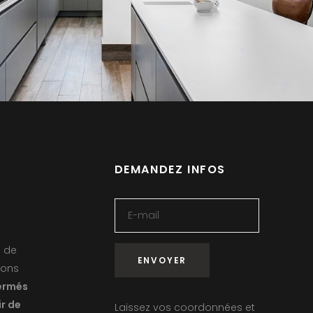
DEMANDEZ INFOS
é de
rons
ermés
ir de
Laissez vos coordonnées et