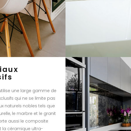
iaux
ifs
 utilise une large gamme de
clusifs qui ne se limite pas
x naturels nobles tels que
urelle, le marbre et le granit
te aussi le composite
t la céramique ultra-