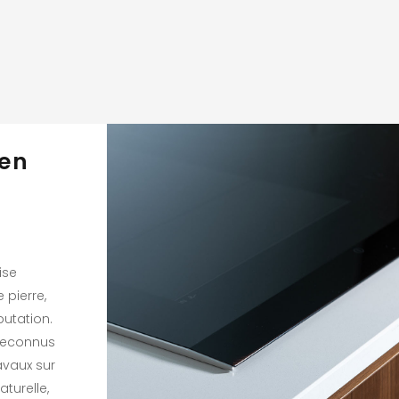
 en
ise
 pierre,
putation.
reconnus
avaux sur
turelle,