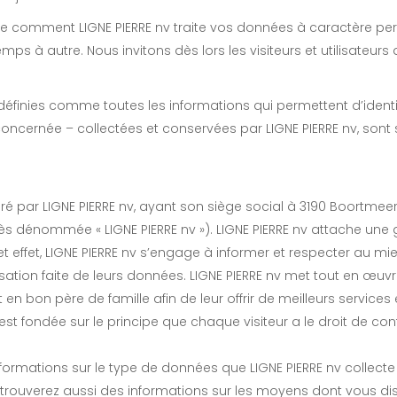
que comment LIGNE PIERRE nv traite vos données à caractère per
mps à autre. Nous invitons dès lors les visiteurs et utilisateurs 
éfinies comme toutes les informations qui permettent d’identifi
concernée – collectées et conservées par LIGNE PIERRE nv, sont 
 géré par LIGNE PIERRE nv, ayant son siège social à 3190 Boort
̀s dénommée « LIGNE PIERRE nv »). LIGNE PIERRE nv attache un
et effet, LIGNE PIERRE nv s’engage à informer et respecter au mie
tilisation faite de leurs données. LIGNE PIERRE nv met tout en œuvr
t en bon père de famille afin de leur offrir de meilleurs service
est fondée sur le principe que chaque visiteur a le droit de contr
rmations sur le type de données que LIGNE PIERRE nv collecte a
y trouverez aussi des informations sur les moyens dont vous disp