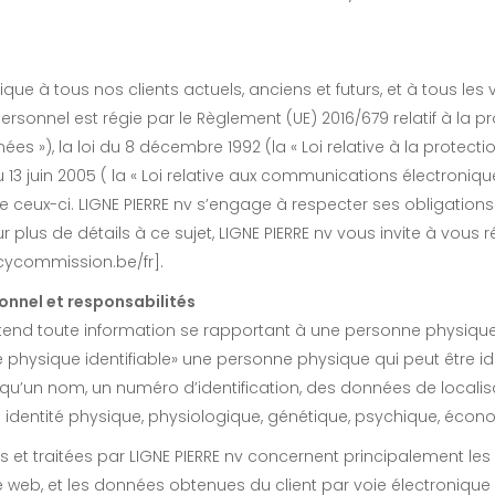
ique à tous nos clients actuels, anciens et futurs, et à tous les 
sonnel est régie par le Règlement (UE) 2016/679 relatif à la pr
es »), la loi du 8 décembre 1992 (la « Loi relative à la protectio
 13 juin 2005 ( la « Loi relative aux communications électroniques »
e ceux-ci. LIGNE PIERRE nv s’engage à respecter ses obligations a
 plus de détails à ce sujet, LIGNE PIERRE nv vous invite à vous
acycommission.be/fr].
onnel et responsabilités
ntend toute information se rapportant à une personne physique i
ne physique identifiable» une personne physique qui peut être id
 qu’un nom, un numéro d’identification, des données de localisat
n identité physique, physiologique, génétique, psychique, écon
s et traitées par LIGNE PIERRE nv concernent principalement les 
e web, et les données obtenues du client par voie électronique 