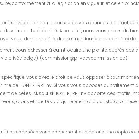
te, conformément à la législation en vigueur, et ce en princi
ir toute divulgation non autorisée de vos données à caractère
pie de votre carte d’identité. A cet effet, nous vous prions de 
nvoyer votre demande à l’adresse mentionnée au point 11 de la pr
lement vous adresser à ou introduire une plainte auprès des a
 vie privée belge). (commission@privacycommission.be).
n spécifique, vous avez le droit de vous opposer à tout momen
êt légitime de LIGNE PIERRE nv. Si vous vous opposez au traitement
ent de celles-ci, sauf si LIGNE PIERRE nv apporte des motifs impe
́rêts, droits et libertés, ou qui réfèrent à la constatation, l’e
atuit) aux données vous concernant et d’obtenir une copie de 