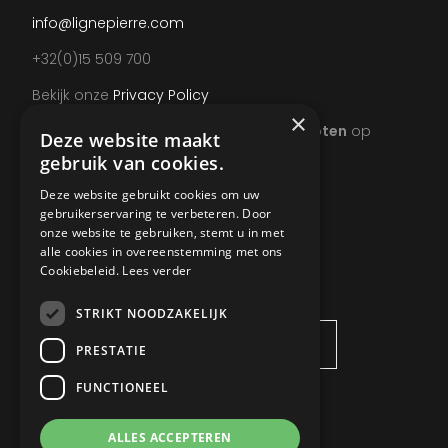
info@lignepierre.com
+32(0)15 509 700
Bekijk onze
Privacy Policy
×
Wegens teambuilding uitzonderlijk
gesloten
op
Deze website maakt
donderdag 20 augustus vanaf 13u.
gebruik van cookies.
Deze website gebruikt cookies om uw
gebruikerservaring te verbeteren. Door
onze website te gebruiken, stemt u in met
alle cookies in overeenstemming met ons
VRAAG INFO AAN
Cookiebeleid.
Lees verder
STRIKT NOODZAKELIJK
PRESTATIE
FUNCTIONEEL
ALLES ACCEPTEREN