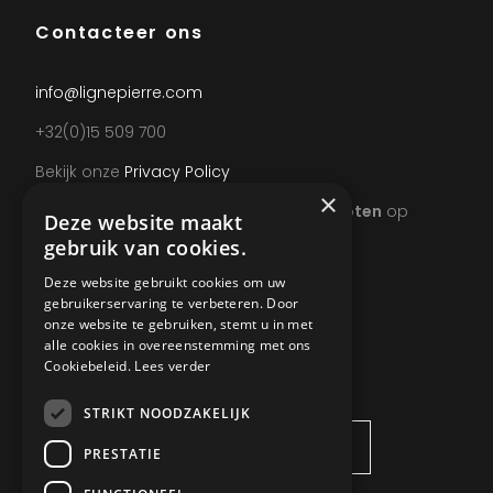
Contacteer ons
info@lignepierre.com
+32(0)15 509 700
Bekijk onze
Privacy Policy
×
Wegens teambuilding uitzonderlijk
gesloten
op
Deze website maakt
donderdag 20 augustus vanaf 13u.
gebruik van cookies.
Deze website gebruikt cookies om uw
gebruikerservaring te verbeteren. Door
onze website te gebruiken, stemt u in met
alle cookies in overeenstemming met ons
VRAAG INFO AAN
Cookiebeleid.
Lees verder
STRIKT NOODZAKELIJK
PRESTATIE