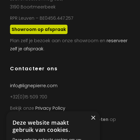
3190 Boortmeerbeek
RPR Leuven – BE0456.447.257
Showroom op afspraak
Plan zelf je bezoek aan onze showroom en
reserveer
zelf je afspraak
.
Contacteer ons
info@lignepierre.com
+32(0)15 509 700
Bekijk onze
Privacy Policy
×
Wegens teambuilding uitzonderlijk
gesloten
op
Deze website maakt
donderdag 20 augustus vanaf 13u.
gebruik van cookies.
Deze website gebruikt cookies om uw