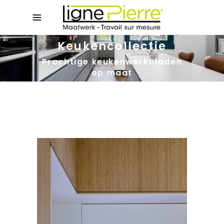
Keukencollectie
Prachtige keukenwerkbladen
op maat